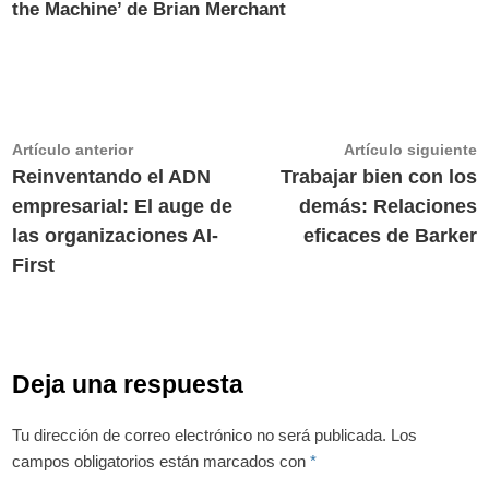
the Machine’ de Brian Merchant
Navegación
Artículo
A
Artículo anterior
Artículo siguiente
anterior:
s
Reinventando el ADN
Trabajar bien con los
de
empresarial: El auge de
demás: Relaciones
entradas
las organizaciones AI-
eficaces de Barker
First
Deja una respuesta
Tu dirección de correo electrónico no será publicada.
Los
campos obligatorios están marcados con
*