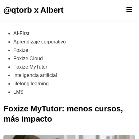
Saltar
@qtorb x Albert
Men
al
prin
contenido
Publicado
AI-First
en
Aprendizaje corporativo
Foxize
Foxize Cloud
Foxize MyTutor
Inteligencia artificial
lifelong learning
LMS
Foxize MyTutor: menos cursos,
más impacto