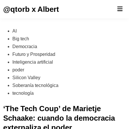
Saltar
@qtorb x Albert
Men
al
prin
contenido
Publicado
AI
en
Big tech
Democracia
Futuro y Prosperidad
Inteligencia artificial
poder
Silicon Valley
Soberanía tecnológica
tecnología
‘The Tech Coup’ de Marietje
Schaake: cuando la democracia
externaliza el poder