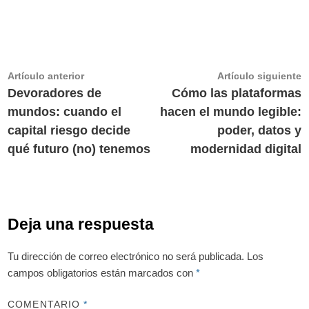
Navegación
Artículo
A
Artículo anterior
Artículo siguiente
anterior:
s
Devoradores de
Cómo las plataformas
de
mundos: cuando el
hacen el mundo legible:
entradas
capital riesgo decide
poder, datos y
qué futuro (no) tenemos
modernidad digital
Deja una respuesta
Tu dirección de correo electrónico no será publicada.
Los
campos obligatorios están marcados con
*
COMENTARIO
*