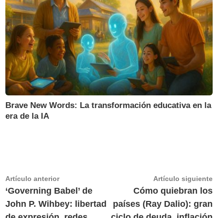
Brave New Words: La transformación educativa en la
era de la IA
Navegación
Artículo
A
Artículo anterior
Artículo siguiente
anterior:
s
‘Governing Babel’ de
Cómo quiebran los
de
John P. Wihbey: libertad
países (Ray Dalio): gran
entradas
de expresión, redes
ciclo de deuda, inflación