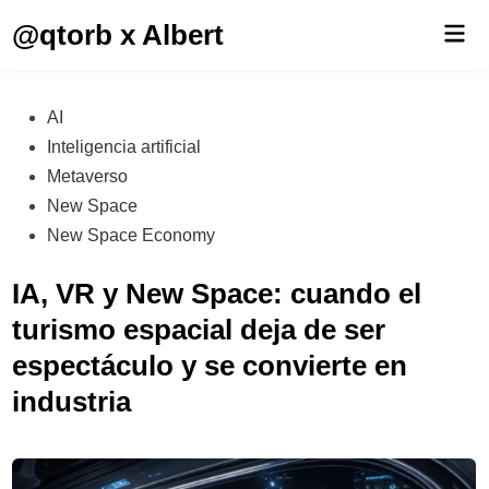
Saltar
@qtorb x Albert
Men
al
prin
contenido
Publicado
AI
en
Inteligencia artificial
Metaverso
New Space
New Space Economy
IA, VR y New Space: cuando el
turismo espacial deja de ser
espectáculo y se convierte en
industria