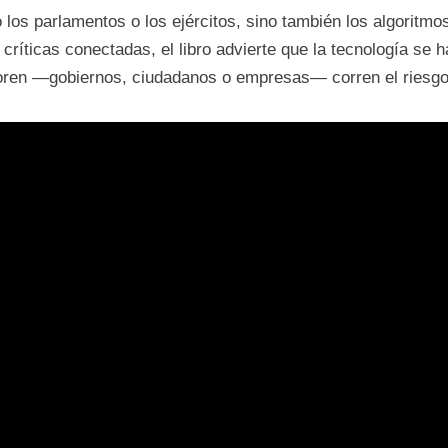
 los parlamentos o los ejércitos, sino también los algoritmo
s críticas conectadas, el libro advierte que la tecnología se
gnoren —gobiernos, ciudadanos o empresas— corren el riesgo 