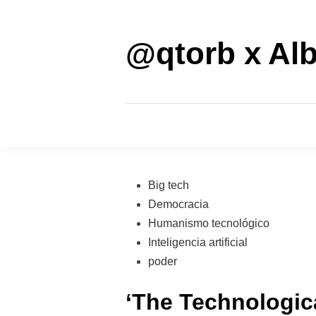
Saltar
al
contenido
@qtorb x Alb
Publicado
Big tech
en
Democracia
Humanismo tecnológico
Inteligencia artificial
poder
‘The Technologica