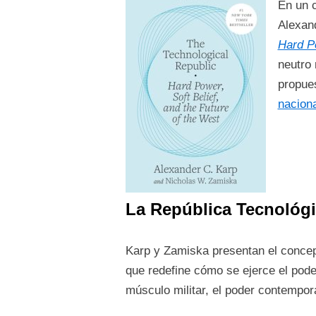
En un c
Alexan
Hard Po
neutro 
propues
naciona
La República Tecnológ
Karp y Zamiska presentan el conce
que redefine cómo se ejerce el poder 
músculo militar, el poder contempor