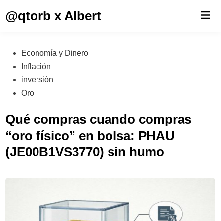
Saltar
@qtorb x Albert
Men
al
prin
contenido
Publicado
Economía y Dinero
en
Inflación
inversión
Oro
Qué compras cuando compras
“oro físico” en bolsa: PHAU
(JE00B1VS3770) sin humo