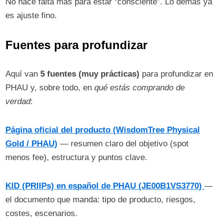
No hace falta más para estar “consciente”. Lo demás ya
es ajuste fino.
Fuentes para profundizar
Aquí van
5 fuentes (muy prácticas)
para profundizar en
PHAU y, sobre todo, en
qué estás comprando de
verdad
:
Página oficial del producto (WisdomTree Physical
Gold / PHAU)
— resumen claro del objetivo (spot
menos fee), estructura y puntos clave.
KID (PRIIPs) en español de PHAU (JE00B1VS3770)
—
el documento que manda: tipo de producto, riesgos,
costes, escenarios.