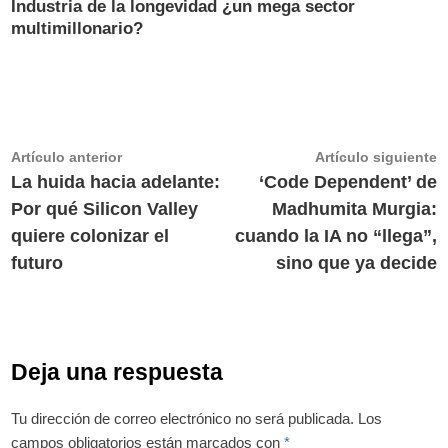
Industria de la longevidad ¿un mega sector
multimillonario?
Navegación
Artículo
A
Artículo anterior
Artículo siguiente
anterior:
s
La huida hacia adelante:
‘Code Dependent’ de
de
Por qué Silicon Valley
Madhumita Murgia:
entradas
quiere colonizar el
cuando la IA no “llega”,
futuro
sino que ya decide
Deja una respuesta
Tu dirección de correo electrónico no será publicada.
Los
campos obligatorios están marcados con
*