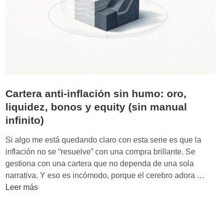
ñ
a
:
f
i
s
c
a
Cartera anti-inflación sin humo: oro,
l
liquidez, bonos y equity (sin manual
i
infinito)
d
a
Si algo me está quedando claro con esta serie es que la
d
inflación no se “resuelve” con una compra brillante. Se
s
gestiona con una cartera que no dependa de una sola
i
C
narrativa. Y eso es incómodo, porque el cerebro adora …
n
a
Leer más
h
r
u
t
m