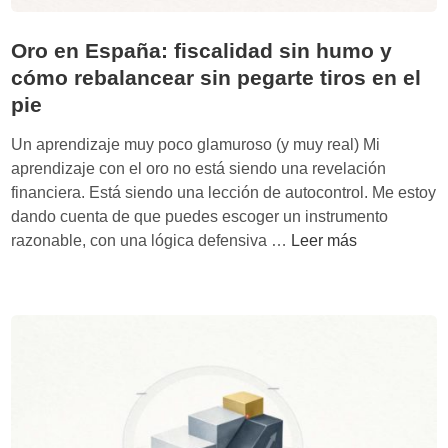
Oro en España: fiscalidad sin humo y
cómo rebalancear sin pegarte tiros en el
pie
Un aprendizaje muy poco glamuroso (y muy real) Mi
aprendizaje con el oro no está siendo una revelación
financiera. Está siendo una lección de autocontrol. Me estoy
dando cuenta de que puedes escoger un instrumento
O
razonable, con una lógica defensiva …
Leer más
r
o
e
n
E
s
p
a