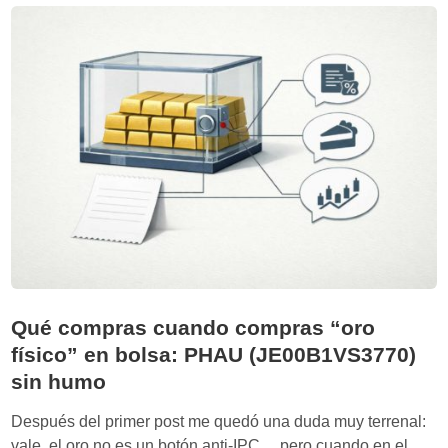
e
o
r
y
a
c
a
ó
n
m
t
o
i
r
-
e
i
b
n
a
f
l
l
a
a
n
c
Qué compras cuando compras “oro
c
i
físico” en bolsa: PHAU (JE00B1VS3770)
e
ó
a
sin humo
n
r
s
Después del primer post me quedó una duda muy terrenal:
s
i
vale, el oro no es un botón anti-IPC… pero cuando en el
i