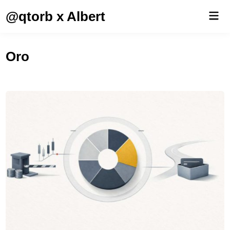
Saltar
@qtorb x Albert
Men
al
prin
contenido
Oro