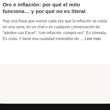
c
i
Oro e inflación: por qué el mito
b
o
e
funciona… y por qué no es literal
o
m
n
p
Hay una frase que vuelve cada vez que la inflación se cuela
o
r
en una cena, en un chat o en cualquier conversación de
s
a
“adultos con Excel”: “con inflación, compra oro”. Es cómoda.
y
s
O
Es corta. Y tiene esa cualidad irresistible de …
Leer más
e
“
r
q
o
o
u
r
e
i
o
i
t
f
n
y
í
f
(
s
l
s
i
a
i
c
c
n
o
i
m
”
ó
a
e
n