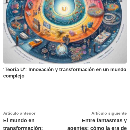
‘Teoría U’: Innovación y transformación en un mundo
complejo
Navegación
Artículo
A
Artículo anterior
Artículo siguiente
anterior:
s
El mundo en
Entre fantasmas y
de
transformación:
agentes: cómo la era de