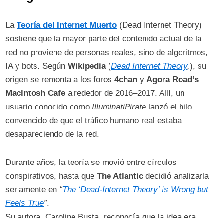
La
Teoría del Internet Muerto
(Dead Internet Theory)
sostiene que la mayor parte del contenido actual de la
red no proviene de personas reales, sino de algoritmos,
IA y bots. Según
Wikipedia
(
Dead Internet Theory
,
), su
origen se remonta a los foros
4chan
y
Agora Road’s
Macintosh Cafe
alrededor de 2016–2017. Allí, un
usuario conocido como
IlluminatiPirate
lanzó el hilo
convencido de que el tráfico humano real estaba
desapareciendo de la red.
Durante años, la teoría se movió entre círculos
conspirativos, hasta que
The Atlantic
decidió analizarla
seriamente en
“
The ‘Dead-Internet Theory’ Is Wrong but
Feels True
”
.
Su autora, Caroline Busta, reconocía que la idea era