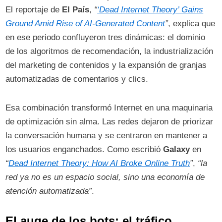
El reportaje de
El País
,
“
‘Dead Internet Theory’ Gains
Ground Amid Rise of AI‑Generated Content
”
, explica que
en ese periodo confluyeron tres dinámicas: el dominio
de los algoritmos de recomendación, la industrialización
del marketing de contenidos y la expansión de granjas
automatizadas de comentarios y clics.
Esa combinación transformó Internet en una maquinaria
de optimización sin alma. Las redes dejaron de priorizar
la conversación humana y se centraron en mantener a
los usuarios enganchados. Como escribió
Galaxy
en
“
Dead Internet Theory: How AI Broke Online Truth
”
,
“la
red ya no es un espacio social, sino una economía de
atención automatizada”
.
El auge de los bots: el tráfico