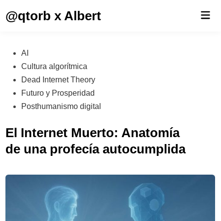
Saltar
@qtorb x Albert
Men
al
prin
contenido
Publicado
AI
en
Cultura algorítmica
Dead Internet Theory
Futuro y Prosperidad
Posthumanismo digital
El Internet Muerto: Anatomía
de una profecía autocumplida