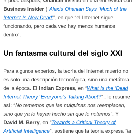
Y poco después,
Ohanian
insistió en una entrevista con
Business Insider
(
“
Alexis Ohanian Says ‘Much of the
Internet Is Now Dead’
”,
en que “el Internet sigue
funcionando, pero cada vez hay menos humanos
dentro”. ​
Un fantasma cultural del siglo XXI
Para algunos expertos, la teoría del Internet muerto no
es solo una descripción tecnológica, sino una metáfora
de la época. El
Indian Express
, en
“
What Is the ‘Dead
Internet Theory’ Everyone’s Talking About?
”
, lo resume
así: “
No tememos que las máquinas nos reemplacen,
sino que ya lo hayan hecho sin que lo notemos”
. ​Y
David M. Berry
, en
“
Towards a Critical Theory of
Artificial Intelligence
”
, sostiene que la teoría expresa
“la