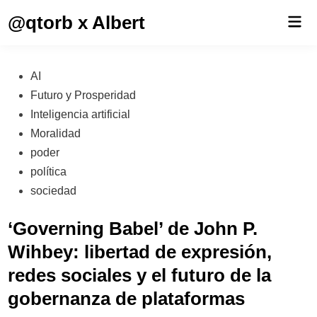
Saltar
@qtorb x Albert
Men
al
prin
contenido
Publicado
AI
en
Futuro y Prosperidad
Inteligencia artificial
Moralidad
poder
política
sociedad
‘Governing Babel’ de John P.
Wihbey: libertad de expresión,
redes sociales y el futuro de la
gobernanza de plataformas