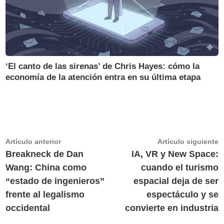
‘El canto de las sirenas’ de Chris Hayes: cómo la
economía de la atención entra en su última etapa
Navegación
Artículo
A
Artículo anterior
Artículo siguiente
anterior:
s
Breakneck de Dan
IA, VR y New Space:
de
Wang: China como
cuando el turismo
entradas
“estado de ingenieros”
espacial deja de ser
frente al legalismo
espectáculo y se
occidental
convierte en industria