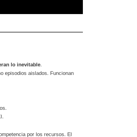
eran lo inevitable
.
mo episodios aislados. Funcionan
os.
I.
ompetencia por los recursos. El