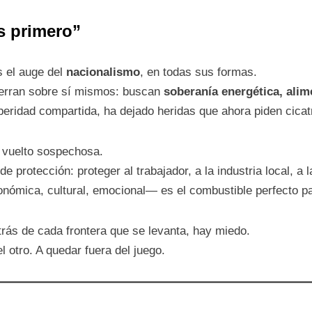
s primero”
s el auge del
nacionalismo
, en todas sus formas.
erran sobre sí mismos: buscan
soberanía energética, alim
peridad compartida, ha dejado heridas que ahora piden cicatr
a vuelto sospechosa.
e protección: proteger al trabajador, a la industria local, a l
ómica, cultural, emocional— es el combustible perfecto pa
trás de cada frontera que se levanta, hay miedo.
 otro. A quedar fuera del juego.