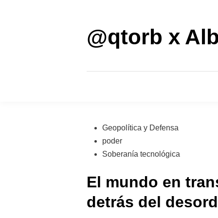
Saltar
al
contenido
@qtorb x Alb
Publicado
Geopolítica y Defensa
en
poder
Soberanía tecnológica
El mundo en trans
detrás del desord