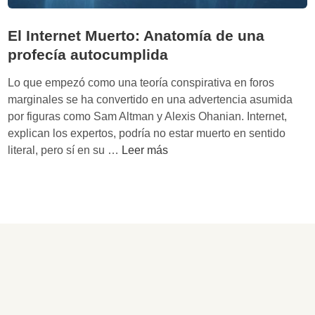
El Internet Muerto: Anatomía de una
profecía autocumplida
Lo que empezó como una teoría conspirativa en foros
marginales se ha convertido en una advertencia asumida
por figuras como Sam Altman y Alexis Ohanian. Internet,
explican los expertos, podría no estar muerto en sentido
E
literal, pero sí en su …
Leer más
l
I
n
t
e
r
n
e