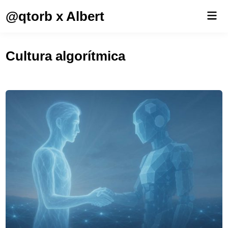
Saltar
@qtorb x Albert
Men
al
prin
contenido
Cultura algorítmica