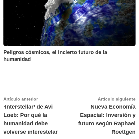
Peligros cósmicos, el incierto futuro de la
humanidad
Navegación
Artículo
A
Artículo anterior
Artículo siguiente
anterior:
s
‘Interstellar’ de Avi
Nueva Economía
de
Loeb: Por qué la
Espacial: Inversión y
entradas
humanidad debe
futuro según Raphael
volverse interestelar
Roettgen