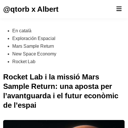
Saltar
@qtorb x Albert
Men
al
prin
contenido
Publicado
En català
en
Exploración Espacial
Mars Sample Return
New Space Economy
Rocket Lab
Rocket Lab i la missió Mars
Sample Return: una aposta per
l’avantguarda i el futur econòmic
de l’espai