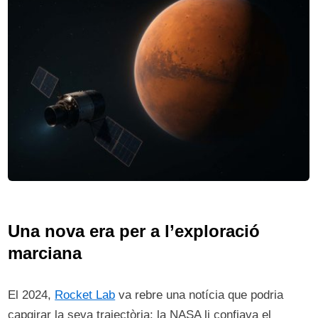
Una nova era per a l’exploració
marciana
El 2024,
Rocket Lab
va rebre una notícia que podria
capgirar la seva trajectòria: la NASA li confiava el