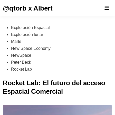
Saltar
@qtorb x Albert
Men
al
prin
contenido
Publicado
Exploración Espacial
en
Exploración lunar
Marte
New Space Economy
NewSpace
Peter Beck
Rocket Lab
Rocket Lab: El futuro del acceso
Espacial Comercial