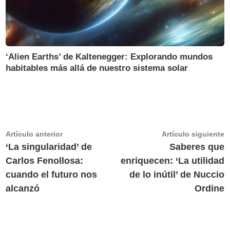
‘Alien Earths’ de Kaltenegger: Explorando mundos
habitables más allá de nuestro sistema solar
Navegación
Artículo
A
Artículo anterior
Artículo siguiente
anterior:
s
‘La singularidad’ de
Saberes que
de
Carlos Fenollosa:
enriquecen: ‘La utilidad
entradas
cuando el futuro nos
de lo inútil’ de Nuccio
alcanzó
Ordine