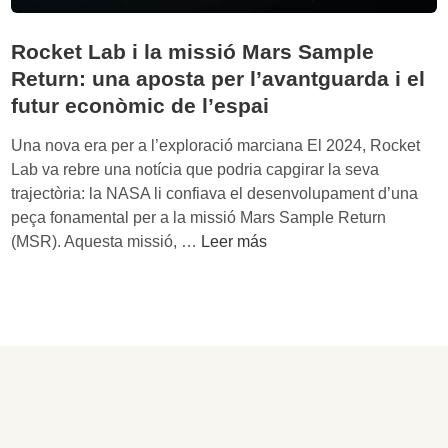
Rocket Lab i la missió Mars Sample
Return: una aposta per l’avantguarda i el
futur econòmic de l’espai
Una nova era per a l’exploració marciana El 2024, Rocket
Lab va rebre una notícia que podria capgirar la seva
trajectòria: la NASA li confiava el desenvolupament d’una
peça fonamental per a la missió Mars Sample Return
R
(MSR). Aquesta missió, …
Leer más
o
c
k
e
t
L
a
b