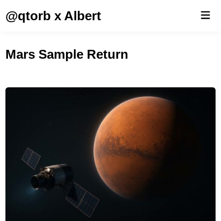
Saltar
@qtorb x Albert
Men
al
prin
contenido
Mars Sample Return