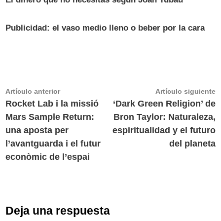
Publicidad: el vaso medio lleno o beber por la cara
Navegación
Artículo
A
Artículo anterior
Artículo siguiente
anterior:
s
Rocket Lab i la missió
‘Dark Green Religion’ de
de
Mars Sample Return:
Bron Taylor: Naturaleza,
entradas
una aposta per
espiritualidad y el futuro
l’avantguarda i el futur
del planeta
econòmic de l’espai
Deja una respuesta