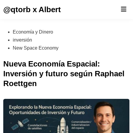
Saltar
@qtorb x Albert
Men
al
prin
contenido
Publicado
Economía y Dinero
en
inversión
New Space Economy
Nueva Economía Espacial:
Inversión y futuro según Raphael
Roettgen