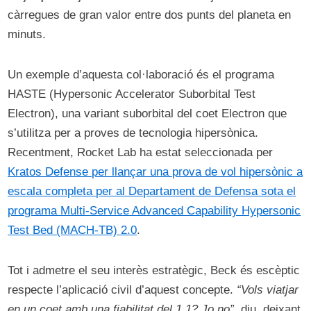
càrregues de gran valor entre dos punts del planeta en
minuts.
Un exemple d’aquesta col·laboració és el programa
HASTE (Hypersonic Accelerator Suborbital Test
Electron), una variant suborbital del coet Electron que
s’utilitza per a proves de tecnologia hipersònica.
Recentment, Rocket Lab ha estat seleccionada per
Kratos Defense per llançar una prova de vol hipersònic a
escala completa per al Departament de Defensa sota el
programa Multi-Service Advanced Capability Hypersonic
Test Bed (MACH-TB) 2.0
.
Tot i admetre el seu interès estratègic, Beck és escèptic
respecte l’aplicació civil d’aquest concepte.
“Vols viatjar
en un coet amb una fiabilitat del 1.1? Jo no”
, diu, deixant