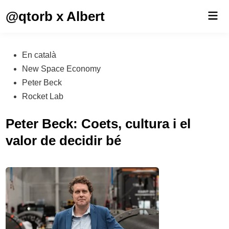
Saltar
@qtorb x Albert
Men
al
prin
contenido
Publicado
En català
en
New Space Economy
Peter Beck
Rocket Lab
Peter Beck: Coets, cultura i el
valor de decidir bé