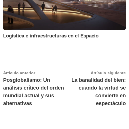
Logística e infraestructuras en el Espacio
Navegación
Artículo
A
Artículo anterior
Artículo siguiente
anterior:
s
Posglobalismo: Un
La banalidad del bien:
de
análisis crítico del orden
cuando la virtud se
entradas
mundial actual y sus
convierte en
alternativas
espectáculo