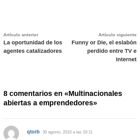
Navegación
Artículo
A
Artículo anterior
Artículo siguiente
anterior:
s
La oportunidad de los
Funny or Die, el eslabón
de
agentes catalizadores
perdido entre TV e
entradas
Internet
8 comentarios en «
Multinacionales
abiertas a emprendedores
»
dice:
qtorb
30 agosto, 2010 a las 10:11