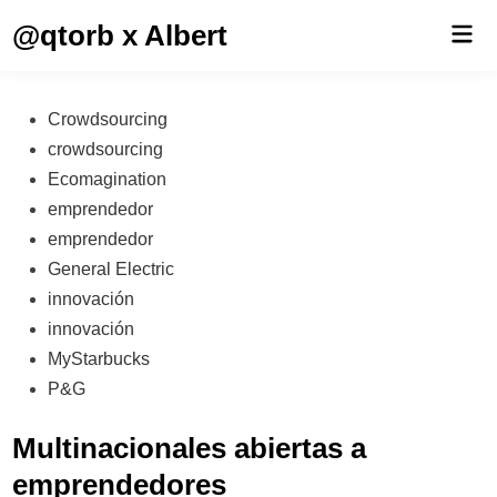
Saltar
@qtorb x Albert
Men
al
prin
contenido
Publicado
Crowdsourcing
en
crowdsourcing
Ecomagination
emprendedor
emprendedor
General Electric
innovación
innovación
MyStarbucks
P&G
Multinacionales abiertas a
emprendedores