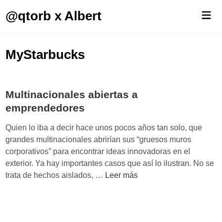
Saltar
@qtorb x Albert
Men
al
prin
contenido
MyStarbucks
Multinacionales abiertas a
emprendedores
Quien lo iba a decir hace unos pocos años tan solo, que
grandes multinacionales abrirían sus “gruesos muros
corporativos” para encontrar ideas innovadoras en el
exterior. Ya hay importantes casos que así lo ilustran. No se
M
trata de hechos aislados, …
Leer más
u
l
t