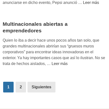
r
P
anunciarse en dicho evento, Pepsi anunció …
Leer más
a
v
z
e
b
e
a
p
s
n
r
s
r
s
Multinacionales abiertas a
m
i
e
,
a
emprendedores
,
e
c
r
d
m
Quien lo iba a decir hace unos pocos años tan solo, que
o
c
e
p
grandes multinacionales abrirían sus “gruesos muros
n
a
s
l
corporativos” para encontrar ideas innovadoras en el
n
o
a
exterior. Ya hay importantes casos que así lo ilustran. No se
e
c
z
M
trata de hechos aislados, …
Leer más
c
i
a
u
t
a
a
l
o
l
l
t
r
Paginación
m
o
i
1
2
Siguientes
s
e
r
de
n
y
d
d
a
r
entradas
i
e
c
e
a
n