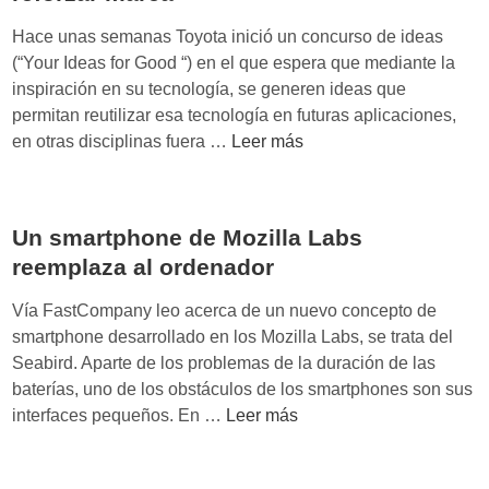
s
Hace unas semanas Toyota inició un concurso de ideas
p
(“Your Ideas for Good “) en el que espera que mediante la
a
inspiración en su tecnología, se generen ideas que
r
permitan reutilizar esa tecnología en futuras aplicaciones,
a
T
en otras disciplinas fuera …
Leer más
e
o
l
y
2
o
0
Un smartphone de Mozilla Labs
t
1
reemplaza al ordenador
a
1
u
Vía FastCompany leo acerca de un nuevo concepto de
…
s
smartphone desarrollado en los Mozilla Labs, se trata del
a
Seabird. Aparte de los problemas de la duración de las
e
baterías, uno de los obstáculos de los smartphones son sus
l
U
interfaces pequeños. En …
Leer más
c
n
r
s
o