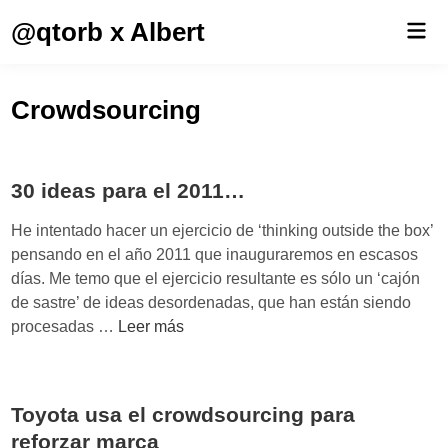
Saltar
@qtorb x Albert
Men
al
prin
contenido
Crowdsourcing
30 ideas para el 2011…
He intentado hacer un ejercicio de ‘thinking outside the box’
pensando en el año 2011 que inauguraremos en escasos
días. Me temo que el ejercicio resultante es sólo un ‘cajón
de sastre’ de ideas desordenadas, que han están siendo
3
procesadas …
Leer más
0
i
d
Toyota usa el crowdsourcing para
e
reforzar marca
a