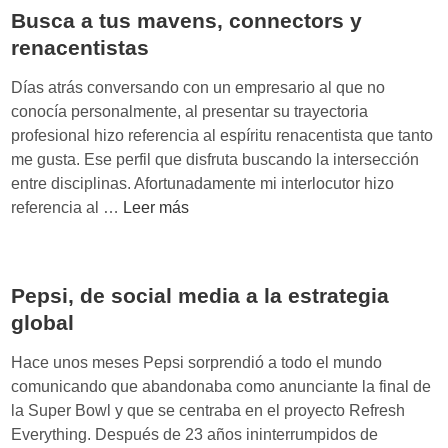
m
w
Busca a tus mavens, connectors y
a
d
renacentistas
r
s
t
Días atrás conversando con un empresario al que no
o
p
conocía personalmente, al presentar su trayectoria
u
h
profesional hizo referencia al espíritu renacentista que tanto
r
o
me gusta. Ese perfil que disfruta buscando la intersección
c
n
entre disciplinas. Afortunadamente mi interlocutor hizo
i
e
B
referencia al …
Leer más
n
d
u
g
e
s
p
M
c
a
o
Pepsi, de social media a la estrategia
a
r
z
global
a
a
i
t
r
Hace unos meses Pepsi sorprendió a todo el mundo
l
u
e
comunicando que abandonaba como anunciante la final de
l
s
f
la Super Bowl y que se centraba en el proyecto Refresh
a
m
o
Everything. Después de 23 años ininterrumpidos de
L
a