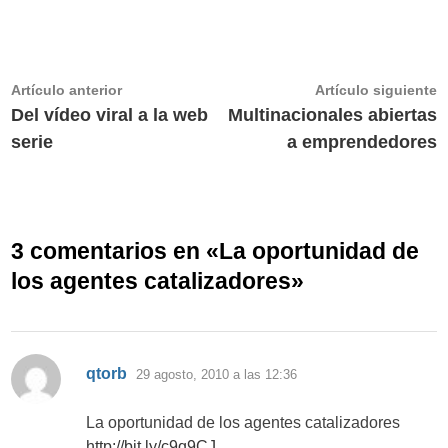
Navegación
Artículo
A
Artículo anterior
Artículo siguiente
anterior:
s
Del vídeo viral a la web
Multinacionales abiertas
de
serie
a emprendedores
entradas
3 comentarios en «
La oportunidad de
los agentes catalizadores
»
dice:
qtorb
29 agosto, 2010 a las 12:36
La oportunidad de los agentes catalizadores
http://bit.ly/c9q9CJ