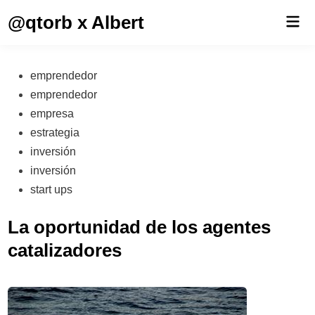
Saltar
@qtorb x Albert
Men
al
prin
contenido
Publicado
emprendedor
en
emprendedor
empresa
estrategia
inversión
inversión
start ups
La oportunidad de los agentes
catalizadores