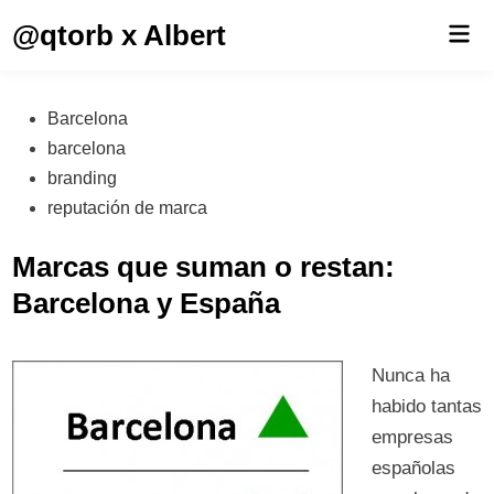
Saltar
@qtorb x Albert
Men
al
prin
contenido
Publicado
Barcelona
en
barcelona
branding
reputación de marca
Marcas que suman o restan:
Barcelona y España
Nunca ha
habido tantas
empresas
españolas