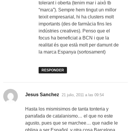
tolerant i oberta (tenim mar i això tb
“marca”). Sempre hem tingut un millor
teixit empresarial, hi ha clusters molt
importants (des de farmàcia fins les
indústries creatives). Penso que el
focus ha beneficiat a BCN i que la
realitat és que està molt per damunt de
la marca Espanya (sortosament)
RESPONDER
dice:
Jesus Sanchez
21 julio, 2011 a las 09:54
Hasta los mismisimos de tanta tonteria y
parrafada de catalanismo… el que no este
agusto, pues que se marchee… que nadie le
obliga a ser Español, y otra cosa Barcelona