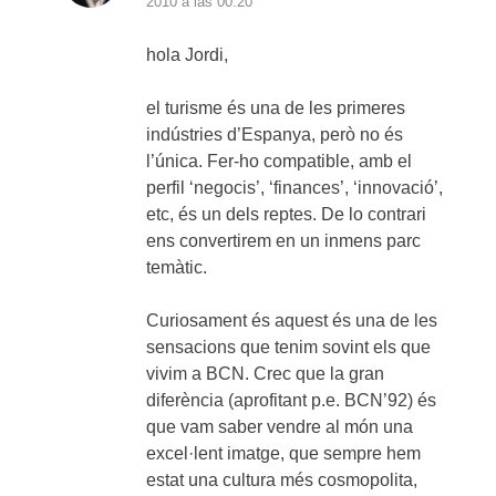
2010 a las 00:20
hola Jordi,
el turisme és una de les primeres
indústries d’Espanya, però no és
l’única. Fer-ho compatible, amb el
perfil ‘negocis’, ‘finances’, ‘innovació’,
etc, és un dels reptes. De lo contrari
ens convertirem en un inmens parc
temàtic.
Curiosament és aquest és una de les
sensacions que tenim sovint els que
vivim a BCN. Crec que la gran
diferència (aprofitant p.e. BCN’92) és
que vam saber vendre al món una
excel·lent imatge, que sempre hem
estat una cultura més cosmopolita,