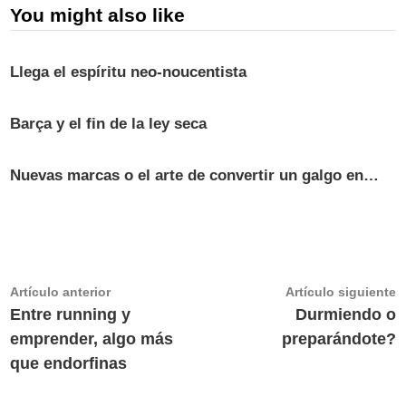
You might also like
Llega el espíritu neo-noucentista
Barça y el fin de la ley seca
Nuevas marcas o el arte de convertir un galgo en…
Navegación
Artículo
A
Artículo anterior
Artículo siguiente
anterior:
s
Entre running y
Durmiendo o
de
emprender, algo más
preparándote?
entradas
que endorfinas