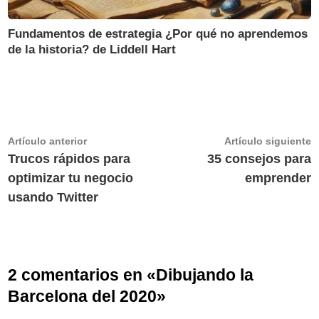
Fundamentos de estrategia ¿Por qué no aprendemos
de la historia? de Liddell Hart
Navegación
Artículo
A
Artículo anterior
Artículo siguiente
anterior:
s
Trucos rápidos para
35 consejos para
de
optimizar tu negocio
emprender
entradas
usando Twitter
2 comentarios en «
Dibujando la
Barcelona del 2020
»