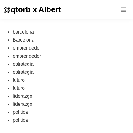
Saltar
@qtorb x Albert
Men
al
prin
contenido
Publicado
barcelona
en
Barcelona
emprendedor
emprendedor
estrategia
estrategia
futuro
futuro
liderazgo
liderazgo
política
política