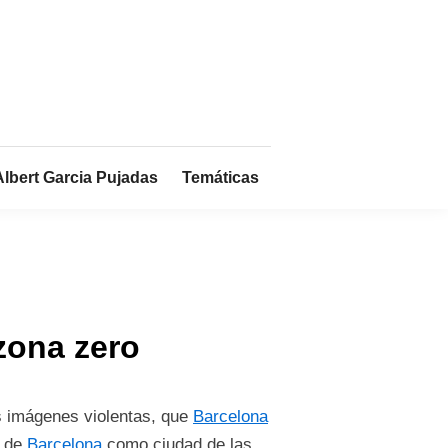
Albert Garcia Pujadas
Temáticas
zona zero
s imágenes violentas, que
Barcelona
a de
Barcelona
como ciudad de las