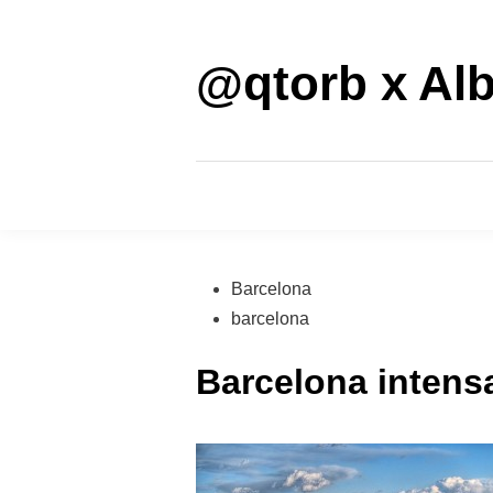
Saltar
al
contenido
@qtorb x Alb
Publicado
Barcelona
en
barcelona
Barcelona intensa