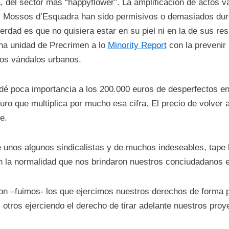
tía, del sector más “happyflower”. La amplificación de actos v
os Mossos d’Esquadra han sido permisivos o demasiados duro
dad es que no quisiera estar en su piel ni en la de sus resp
una unidad de Precrimen a lo
Minority Report
con la prevenir 
 los vándalos urbanos.
é poca importancia a los 200.000 euros de desperfectos en 
uro que multiplica por mucho esa cifra. El precio de volver 
e.
 unos algunos sindicalistas y de muchos indeseables, tape l
 la normalidad que nos brindaron nuestros conciudadanos 
on –fuimos- los que ejercimos nuestros derechos de forma p
otros ejerciendo el derecho de tirar adelante nuestros proy