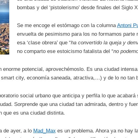
bombas y del ‘pistolerismo’ desde finales del Siglo X
Se me encoge el estómago con la columna
Antoni Pu
envuelta de pesimismo para los no formamos parte n
esa ‘clase obrera’ que “
ha convertido la queja y de
no comparto ese estoicismo fatalista del “
no podemo
un enorme potencial, aprovechémoslo. Es una ciudad intensa
n smart city, economía saneada, atractiva,…) y de lo no tan 
oratorio social urbano que anticipa y perfila lo que acabar
ciudad. Sorprende que una ciudad tan admirada, dentro y fue
 que es una ciudad distinta.
a de ayer, a lo
Mad_Max
es un problema. Ahora ya no hay la