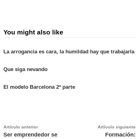
You might also like
La arrogancia es cara, la humildad hay que trabajarla
Que siga nevando
El modelo Barcelona 2ª parte
Navegación
Artículo
A
Artículo anterior
Artículo siguiente
anterior:
s
Ser emprendedor se
Formación:
de