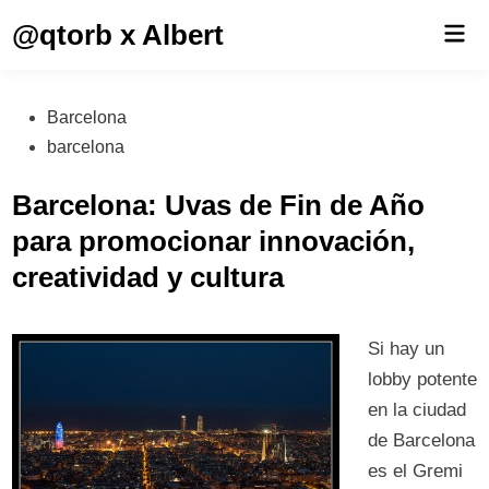
Saltar
@qtorb x Albert
Men
al
prin
contenido
Publicado
Barcelona
en
barcelona
Barcelona: Uvas de Fin de Año
para promocionar innovación,
creatividad y cultura
Si hay un
lobby potente
en la ciudad
de Barcelona
es el Gremi