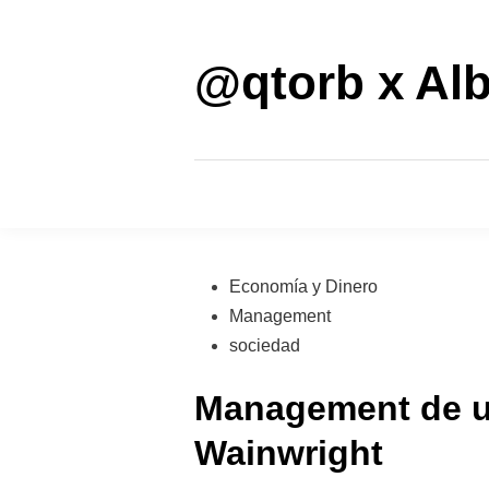
Saltar
al
contenido
@qtorb x Alb
Publicado
Economía y Dinero
en
Management
sociedad
Management de un
Wainwright