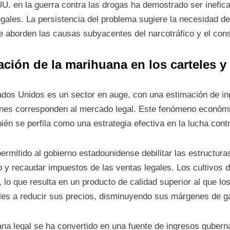
UU. en la guerra contra las drogas ha demostrado ser inefica
egales. La persistencia del problema sugiere la necesidad de 
ue aborden las causas subyacentes del narcotráfico y el co
zación de la marihuana en los carteles 
ados Unidos es un sector en auge, con una estimación de in
lones corresponden al mercado legal. Este fenómeno económi
bién se perfila como una estrategia efectiva en la lucha cont
ermitido al gobierno estadounidense debilitar las estructuras
o y recaudar impuestos de las ventas legales. Los cultivos 
lo que resulta en un producto de calidad superior al que los
eles a reducir sus precios, disminuyendo sus márgenes de g
ana legal se ha convertido en una fuente de ingresos guber