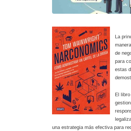
La prin
manera 
de neg
para co
estas 
demostr
El libr
gestion
respons
legaliz
una estrategia más efectiva para red