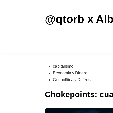
Saltar
al
contenido
@qtorb x Alb
Publicado
capitalismo
en
Economía y Dinero
Geopolítica y Defensa
Chokepoints: cua