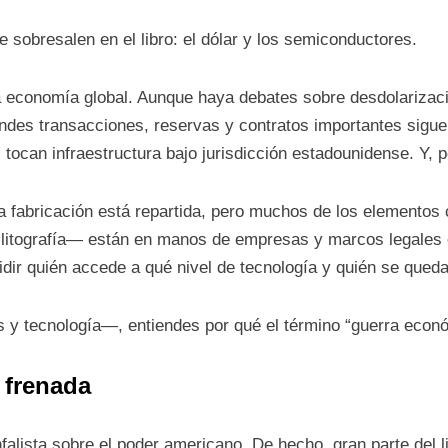
sobresalen en el libro: el dólar y los semiconductores.
la economía global. Aunque haya debates sobre desdolarizac
andes transacciones, reservas y contratos importantes sigue
ocan infraestructura bajo jurisdicción estadounidense. Y, p
a fabricación está repartida, pero muchos de los elementos 
 litografía— están en manos de empresas y marcos legales
ir quién accede a qué nivel de tecnología y quién se queda
y tecnología—, entiendes por qué el término “guerra econ
 frenada
falista sobre el poder americano. De hecho, gran parte del 