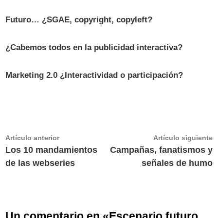
Futuro… ¿SGAE, copyright, copyleft?
¿Cabemos todos en la publicidad interactiva?
Marketing 2.0 ¿Interactividad o participación?
Navegación
Artículo
A
Artículo anterior
Artículo siguiente
anterior:
s
Los 10 mandamientos
Campañas, fanatismos y
de
de las webseries
señales de humo
entradas
Un comentario en «
Escenario futuro