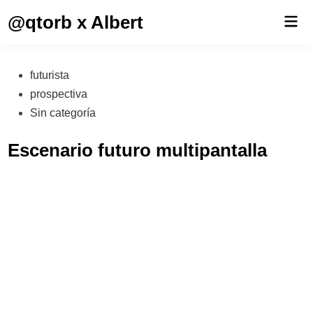
Saltar
@qtorb x Albert
Men
al
prin
contenido
Publicado
futurista
en
prospectiva
Sin categoría
Escenario futuro multipantalla