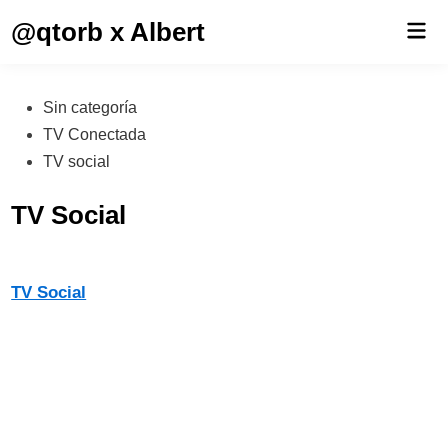
Saltar
@qtorb x Albert
Men
al
prin
contenido
Publicado
Sin categoría
en
TV Conectada
TV social
TV Social
TV Social