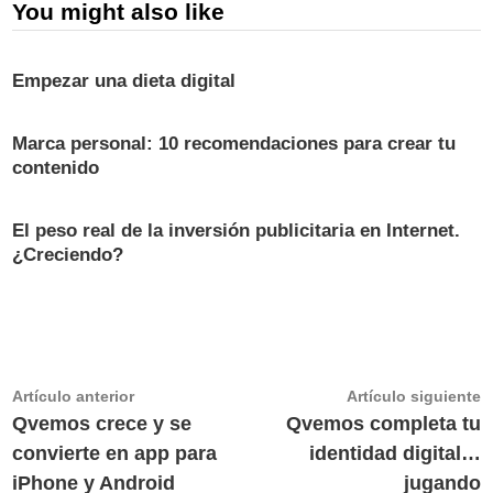
You might also like
Empezar una dieta digital
Marca personal: 10 recomendaciones para crear tu
contenido
El peso real de la inversión publicitaria en Internet.
¿Creciendo?
Navegación
Artículo
A
Artículo anterior
Artículo siguiente
anterior:
s
Qvemos crece y se
Qvemos completa tu
de
convierte en app para
identidad digital…
entradas
iPhone y Android
jugando