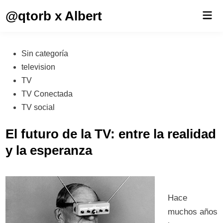
Saltar
@qtorb x Albert
Men
al
prin
contenido
Publicado
Sin categoría
en
television
TV
TV Conectada
TV social
El futuro de la TV: entre la realidad
y la esperanza
Hace
muchos años