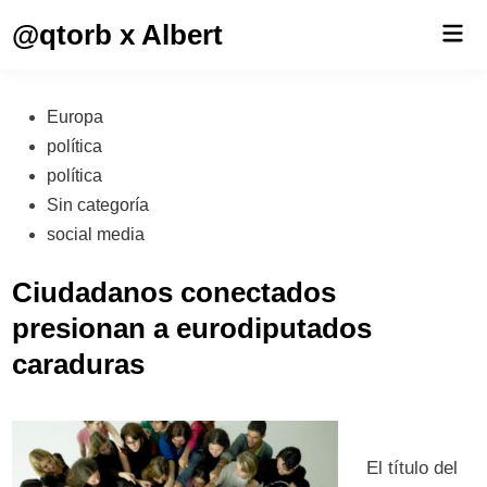
Saltar
@qtorb x Albert
Men
al
prin
contenido
Publicado
Europa
en
política
política
Sin categoría
social media
Ciudadanos conectados
presionan a eurodiputados
caraduras
El título del