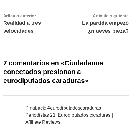
Navegación
Artículo
A
Artículo anterior
Artículo siguiente
anterior:
s
Realidad a tres
La partida empezó
de
velocidades
¿mueves pieza?
entradas
7 comentarios en «
Ciudadanos
conectados presionan a
eurodiputados caraduras
»
Pingback:
#eurodiputadoscaraduras |
Periodistas 21: Eurodiputados caraduras |
Affiliate Reviews