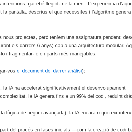
 intencions, gairebé llegint-me la ment. L’experiència d’aqu
t la pantalla, descrius el que necessites i l’algoritme gener
s nous projectes, però teníem una assignatura pendent: des
urant els darrers 6 anys) cap a una arquitectura modular. Aq
-lo i fragmentar-lo en parts més manejables.
gar-vos
el document del darrer anàlisi
)
:
s, la IA ha accelerat significativament el desenvolupament
complexitat, la IA genera fins a un 99% del codi, reduint dr
lògica de negoci avançada), la IA encara requereix interven
an part del procés en fases inicials —com la creació de codi