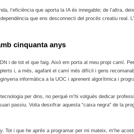
da, l’eficiència que aporta la IA és innegable; de l’altra, de
dependència que ens desconnecti del procés creatiu real. L’e
amb cinquanta anys
N i de tot el que faig. Això em porta al meu propi camí. Per
rts i, a més, agafant el camí més difícil i gens recomanabl
inyeria informàtica a la UOC i aprenent algorítmica i progr
a tecnologia per dins, no perquè m’hi volgués dedicar profes
uari passiu. Volia desxifrar aquesta “caixa negra” de la prog
y. Tot i que he après a programar per mi mateix, m’he acost