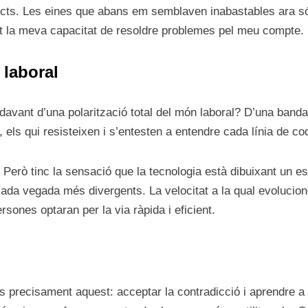
ects. Les eines que abans em semblaven inabastables ara són 
nt la meva capacitat de resoldre problemes pel meu compte.
 laboral
avant d’una polarització total del món laboral? D’una banda
ra, els qui resisteixen i s’entesten a entendre cada línia de c
 Però tinc la sensació que la tecnologia està dibuixant un esc
ada vegada més divergents. La velocitat a la qual evolucion
ones optaran per la via ràpida i eficient.
és precisament aquest: acceptar la contradicció i aprendre a 