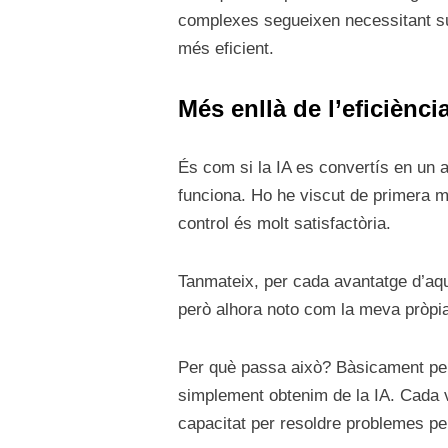
complexes segueixen necessitant sup
més eficient.
Més enllà de l’eficiènc
És com si la IA es convertís en un a
funciona. Ho he viscut de primera m
control és molt satisfactòria.
Tanmateix, per cada avantatge d’aqu
però alhora noto com la meva pròpi
Per què passa això? Bàsicament perq
simplement obtenim de la IA. Cada
capacitat per resoldre problemes p