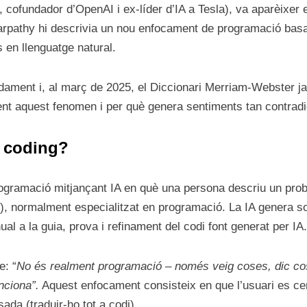
c, cofundador d’OpenAI i ex-líder d’IA a Tesla), va aparèixer 
Karpathy hi descrivia un nou enfocament de programació basat
s en llenguatge natural.
dament i, al març de 2025, el Diccionari Merriam-Webster ja l’
nt aquest fenomen i per què genera sentiments tan contradi
e coding?
ogramació mitjançant IA en què una persona descriu un prob
, normalment especialitzat en programació. La IA genera sof
 a la guia, prova i refinament del codi font generat per IA.
e: “
No és realment programació – només veig coses, dic cos
nciona”.
Aquest enfocament consisteix en que l’usuari es cen
sada (traduir-ho tot a codi).