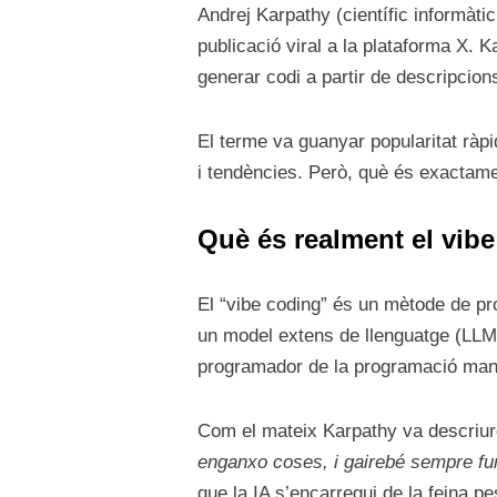
Andrej Karpathy (científic informàti
publicació viral a la plataforma X. 
generar codi a partir de descripcion
El terme va guanyar popularitat ràpi
i tendències. Però, què és exactame
Què és realment el vib
El “vibe coding” és un mètode de pr
un model extens de llenguatge (LLM)
programador de la programació manual
Com el mateix Karpathy va descriur
enganxo coses, i gairebé sempre fu
que la IA s’encarregui de la feina pe