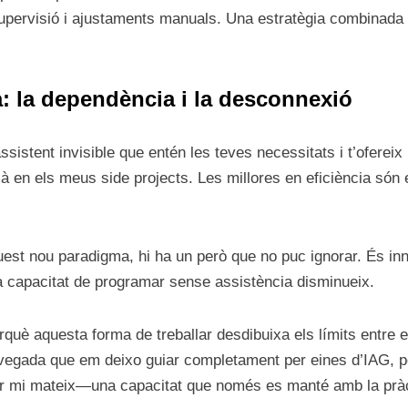
ervisió i ajustaments manuals. Una estratègia combinada d’
ia: la dependència i la desconnexió
ssistent invisible que entén les teves necessitats i t’ofereix
à en els meus side projects. Les millores en eficiència són 
est nou paradigma, hi ha un però que no puc ignorar. És inn
a capacitat de programar sense assistència disminueix.
uè aquesta forma de treballar desdibuixa els límits entre e
 vegada que em deixo guiar completament per eines d’IAG, 
er mi mateix—una capacitat que només es manté amb la pràc