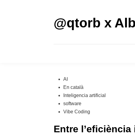
Saltar
al
contenido
@qtorb x Alb
Publicado
AI
en
En català
Inteligencia artificial
software
Vibe Coding
Entre l’eficiència