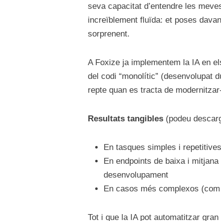
seva capacitat d’entendre les meves
increïblement fluïda: et poses davan
sorprenent.
A Foxize ja implementem la IA en el
del codi “monolític” (desenvolupat d
repte quan es tracta de modernitzar
Resultats tangibles
(podeu descar
En tasques simples i repetitive
En endpoints de baixa i mitjana 
desenvolupament
En casos més complexos (com la 
Tot i que la IA pot automatitzar gr