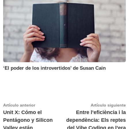
‘El poder de los introvertidos’ de Susan Cain
Navegación
Artículo
A
Artículo anterior
Artículo siguiente
anterior:
s
Unit X: Cómo el
Entre l’eficiència i la
de
Pentágono y Silicon
dependència: Els reptes
entradas
Valley están
del Vibe Coding en l’era