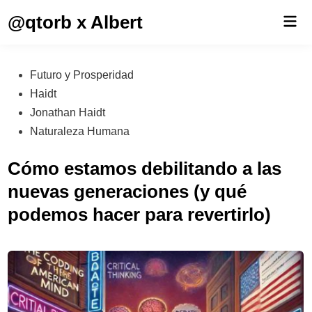
Saltar
@qtorb x Albert
Men
al
prin
contenido
Publicado
Futuro y Prosperidad
en
Haidt
Jonathan Haidt
Naturaleza Humana
Cómo estamos debilitando a las
nuevas generaciones (y qué
podemos hacer para revertirlo)