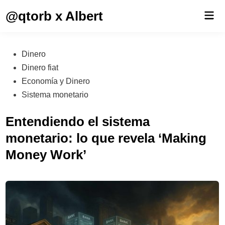
Saltar
@qtorb x Albert
Men
al
prin
contenido
Publicado
Dinero
en
Dinero fiat
Economía y Dinero
Sistema monetario
Entendiendo el sistema
monetario: lo que revela ‘Making
Money Work’