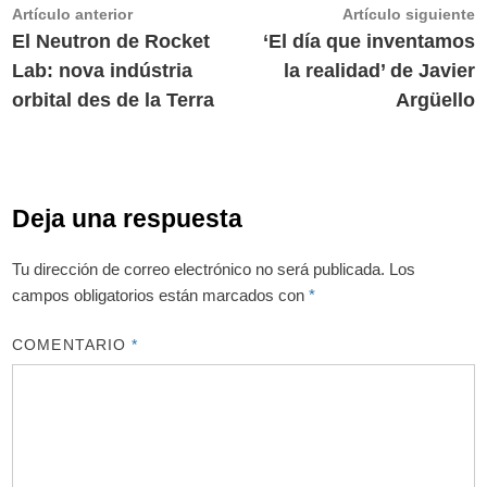
Navegación
Artículo
A
Artículo anterior
Artículo siguiente
anterior:
s
El Neutron de Rocket
‘El día que inventamos
de
Lab: nova indústria
la realidad’ de Javier
entradas
orbital des de la Terra
Argüello
Deja una respuesta
Tu dirección de correo electrónico no será publicada.
Los
campos obligatorios están marcados con
*
COMENTARIO
*