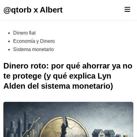
Saltar
@qtorb x Albert
Men
al
prin
contenido
Publicado
Dinero fiat
en
Economía y Dinero
Sistema monetario
Dinero roto: por qué ahorrar ya no
te protege (y qué explica Lyn
Alden del sistema monetario)