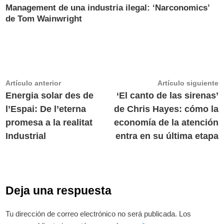
Management de una industria ilegal: ‘Narconomics’
de Tom Wainwright
Navegación
Artículo
A
Artículo anterior
Artículo siguiente
anterior:
s
Energia solar des de
‘El canto de las sirenas’
de
l’Espai: De l’eterna
de Chris Hayes: cómo la
entradas
promesa a la realitat
economía de la atención
Industrial
entra en su última etapa
Deja una respuesta
Tu dirección de correo electrónico no será publicada.
Los