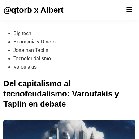
Saltar
@qtorb x Albert
Men
al
prin
contenido
Publicado
Big tech
en
Economía y Dinero
Jonathan Taplin
Tecnofeudalismo
Varoufakis
Del capitalismo al
tecnofeudalismo: Varoufakis y
Taplin en debate