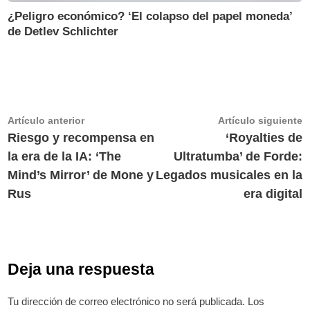
¿Peligro económico? ‘El colapso del papel moneda’
de Detlev Schlichter
Navegación
Artículo
A
Artículo anterior
Artículo siguiente
anterior:
s
Riesgo y recompensa en
‘Royalties de
de
la era de la IA: ‘The
Ultratumba’ de Forde:
entradas
Mind’s Mirror’ de Mone y
Legados musicales en la
Rus
era digital
Deja una respuesta
Tu dirección de correo electrónico no será publicada.
Los