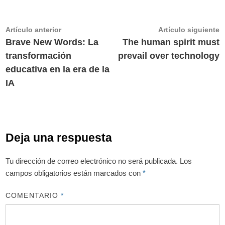
Navegación
Artículo
A
Artículo anterior
Artículo siguiente
anterior:
s
Brave New Words: La
The human spirit must
de
transformación
prevail over technology
entradas
educativa en la era de la
IA
Deja una respuesta
Tu dirección de correo electrónico no será publicada.
Los
campos obligatorios están marcados con
*
COMENTARIO
*