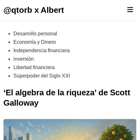
Saltar
@qtorb x Albert
Men
al
prin
contenido
Publicado
Desarrollo personal
en
Economía y Dinero
Independencia financiera
inversión
Libertad financiera
Superpoder del Siglo XXI
‘El algebra de la riqueza’ de Scott
Galloway