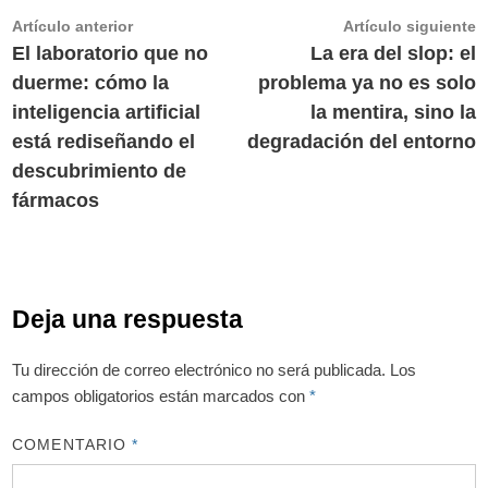
Navegación
Artículo
A
Artículo anterior
Artículo siguiente
anterior:
s
El laboratorio que no
La era del slop: el
de
duerme: cómo la
problema ya no es solo
entradas
inteligencia artificial
la mentira, sino la
está rediseñando el
degradación del entorno
descubrimiento de
fármacos
Deja una respuesta
Tu dirección de correo electrónico no será publicada.
Los
campos obligatorios están marcados con
*
COMENTARIO
*