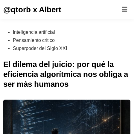
Saltar
@qtorb x Albert
Men
al
prin
contenido
Publicado
Inteligencia artificial
en
Pensamiento crítico
Superpoder del Siglo XXI
El dilema del juicio: por qué la
eficiencia algorítmica nos obliga a
ser más humanos