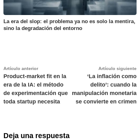
La era del slop: el problema ya no es solo la mentira,
sino la degradación del entorno
Navegación
Artículo
A
Artículo anterior
Artículo siguiente
anterior:
s
Product-market fit en la
‘La inflación como
de
era de la IA: el método
delito’: cuando la
entradas
de experimentación que
manipulación monetaria
toda startup necesita
se convierte en crimen
Deja una respuesta