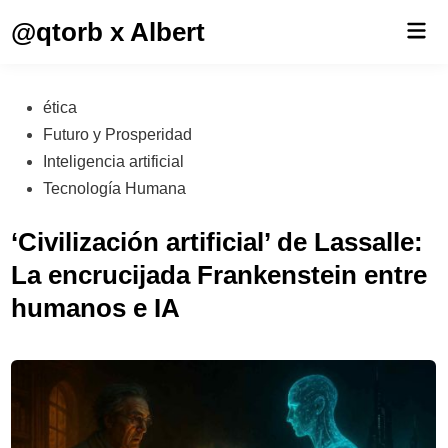
Saltar
@qtorb x Albert
Men
al
prin
contenido
Publicado
ética
en
Futuro y Prosperidad
Inteligencia artificial
Tecnología Humana
‘Civilización artificial’ de Lassalle:
La encrucijada Frankenstein entre
humanos e IA