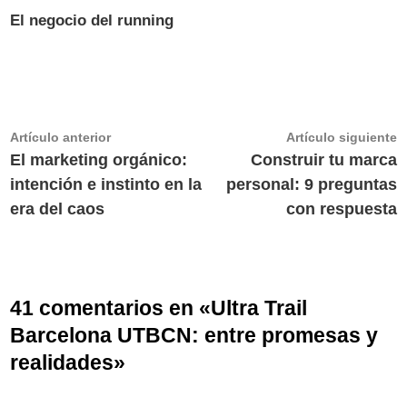
El negocio del running
Navegación
Artículo
A
Artículo anterior
Artículo siguiente
anterior:
s
El marketing orgánico:
Construir tu marca
de
intención e instinto en la
personal: 9 preguntas
entradas
era del caos
con respuesta
41 comentarios en «
Ultra Trail
Barcelona UTBCN: entre promesas y
realidades
»