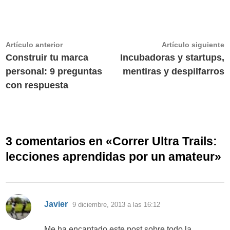
Navegación
Artículo
A
Artículo anterior
Artículo siguiente
anterior:
s
Construir tu marca
Incubadoras y startups,
de
personal: 9 preguntas
mentiras y despilfarros
entradas
con respuesta
3 comentarios en «
Correr Ultra Trails:
lecciones aprendidas por un amateur
»
dice:
Javier
9 diciembre, 2013 a las 16:12
Me ha encantado este post sobre todo la