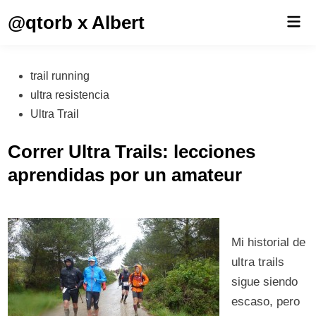
Saltar
@qtorb x Albert
Men
al
prin
contenido
Publicado
trail running
en
ultra resistencia
Ultra Trail
Correr Ultra Trails: lecciones
aprendidas por un amateur
Mi historial de
ultra trails
sigue siendo
escaso, pero