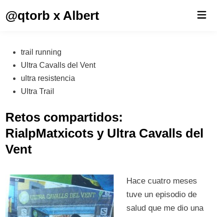
Saltar
@qtorb x Albert
Men
al
prin
contenido
Publicado
trail running
en
Ultra Cavalls del Vent
ultra resistencia
Ultra Trail
Retos compartidos:
RialpMatxicots y Ultra Cavalls del
Vent
Hace cuatro meses
tuve un episodio de
salud que me dio una