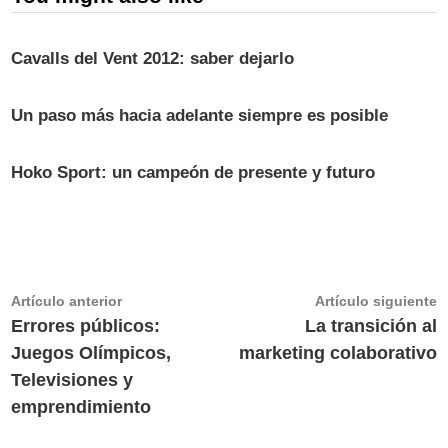
Cavalls del Vent 2012: saber dejarlo
Un paso más hacia adelante siempre es posible
Hoko Sport: un campeón de presente y futuro
Navegación
Artículo
A
Artículo anterior
Artículo siguiente
anterior:
s
Errores públicos:
La transición al
de
Juegos Olímpicos,
marketing colaborativo
entradas
Televisiones y
emprendimiento