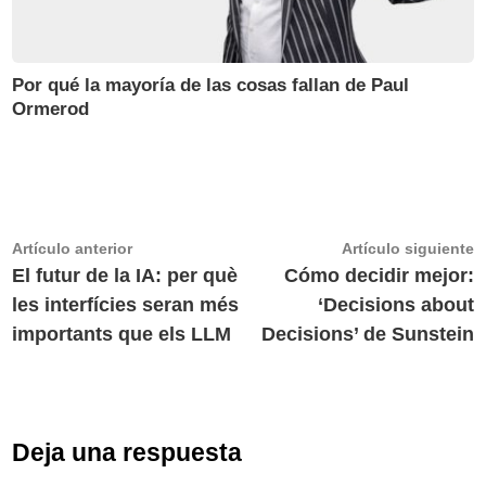
Por qué la mayoría de las cosas fallan de Paul
Ormerod
Navegación
Artículo
A
Artículo anterior
Artículo siguiente
anterior:
s
El futur de la IA: per què
Cómo decidir mejor:
de
les interfícies seran més
‘Decisions about
entradas
importants que els LLM
Decisions’ de Sunstein
Deja una respuesta