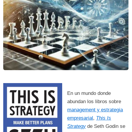
En un mundo donde
abundan los libros sobre
management y estrategia
empresarial
,
This Is
Strategy
de Seth Godin se