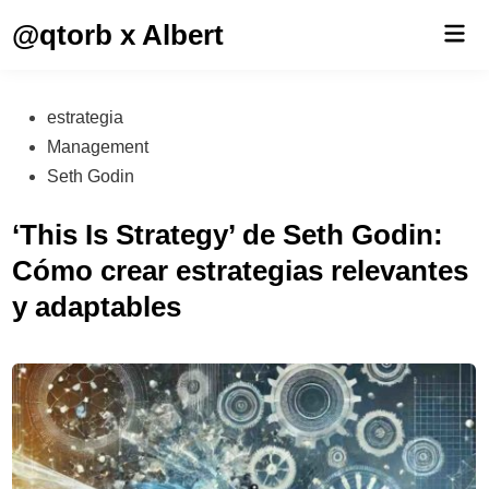
Saltar
@qtorb x Albert
Men
al
prin
contenido
Publicado
estrategia
en
Management
Seth Godin
‘This Is Strategy’ de Seth Godin:
Cómo crear estrategias relevantes
y adaptables