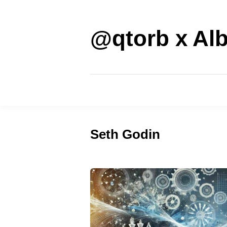
Saltar
al
contenido
@qtorb x Alb
Seth Godin