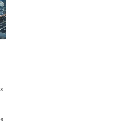
os
os