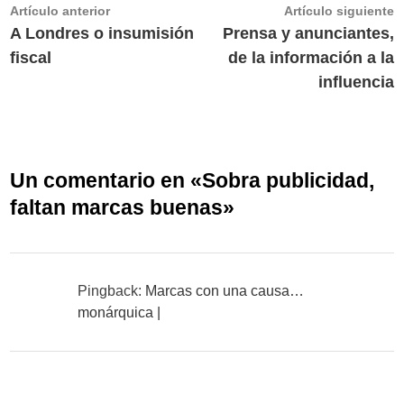
Navegación
Artículo
A
Artículo anterior
Artículo siguiente
anterior:
s
A Londres o insumisión
Prensa y anunciantes,
de
fiscal
de la información a la
entradas
influencia
Un comentario en «
Sobra publicidad,
faltan marcas buenas
»
Pingback:
Marcas con una causa…
monárquica |