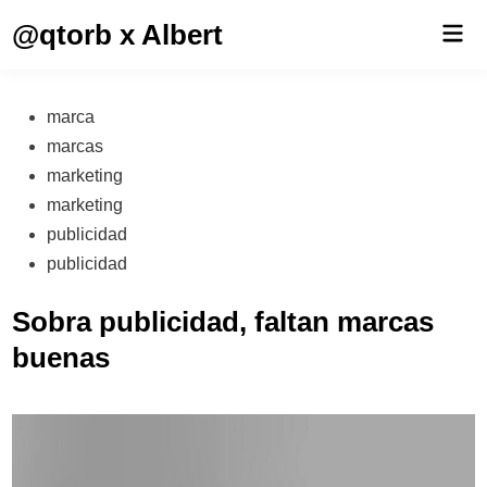
Saltar
@qtorb x Albert
Men
al
prin
contenido
Publicado
marca
en
marcas
marketing
marketing
publicidad
publicidad
Sobra publicidad, faltan marcas
buenas