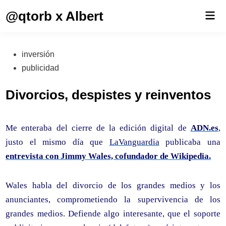
Saltar
@qtorb x Albert
Men
al
prin
contenido
Publicado
inversión
en
publicidad
Divorcios, despistes y reinventos
Me enteraba del cierre de la edición digital de
ADN.es
,
justo el mismo día que
LaVanguardia
publicaba una
entrevista con Jimmy Wales, cofundador de Wikipedia.
Wales habla del divorcio de los grandes medios y los
anunciantes, comprometiendo la supervivencia de los
grandes medios. Defiende algo interesante, que el soporte