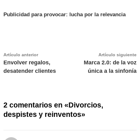
Publicidad para provocar: lucha por la relevancia
Navegación
Artículo
A
Artículo anterior
Artículo siguiente
anterior:
s
Envolver regalos,
Marca 2.0: de la voz
de
desatender clientes
única a la sinfonía
entradas
2 comentarios en «
Divorcios,
despistes y reinventos
»