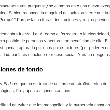
 plantearse una pregunta: ¿no estamos ante una nueva excepc
ptico. Si bien reconoce la magnitud del salto, advierte que l
¿Por qué? Porque las culturas, instituciones y reglas puede
a cobra fuerza. La IA, como el ferrocarril o la electricidad,
 posible de personas y sectores se benefician de ella. El 
A, si queda capturada por unos pocos actores (por poder econ
ldad, parálisis e incluso retroceso social. Y es un riesgo rea
iones de fondo
s Ends
es que no se trata de un libro catastrofista, sino de 
 mágicas, Frey apunta algunos caminos:
ilidad de evitar que los monopolios y la burocracia ahoguen 