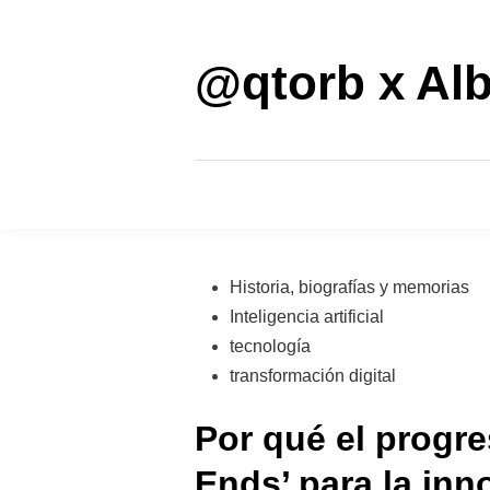
Saltar
al
contenido
@qtorb x Alb
Publicado
Historia, biografías y memorias
en
Inteligencia artificial
tecnología
transformación digital
Por qué el progr
Ends’ para la inn