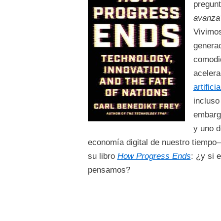
pregun
avanza
Vivimos
generac
comodid
acelera
artificia
incluso
embargo
y uno d
economía digital de nuestro tiempo
su libro
How Progress Ends
: ¿y si 
pensamos?