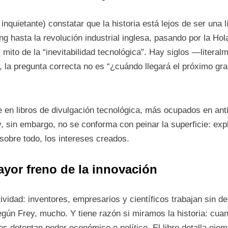
inquietante) constatar que la historia está lejos de ser una 
ng hasta la revolución industrial inglesa, pasando por la Ho
l mito de la “inevitabilidad tecnológica”. Hay siglos —liter
í, la pregunta correcta no es “¿cuándo llegará el próximo gra
e en libros de divulgación tecnológica, más ocupados en ant
y, sin embargo, no se conforma con peinar la superficie: expl
, sobre todo, los intereses creados.
ayor freno de la innovación
idad: inventores, empresarios y científicos trabajan sin d
gún Frey, mucho. Y tiene razón si miramos la historia: cua
 detentan poder económico o político. El libro detalla ejem