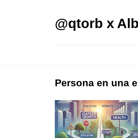
Saltar
al
contenido
@qtorb x Alb
Persona en una en