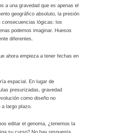
os a una gravedad que es apenas el
iento geográfico absoluto, la presión
s consecuencias lógicas: los
apenas podemos imaginar. Huesos
te diferentes.
 que ahora empieza a tener fechas en
ría espacial. En lugar de
ulas presurizadas, gravedad
 evolución como diseño no
a largo plazo.
mos editar el genoma, ¿tenemos la
 siga su curso? No hay respuesta