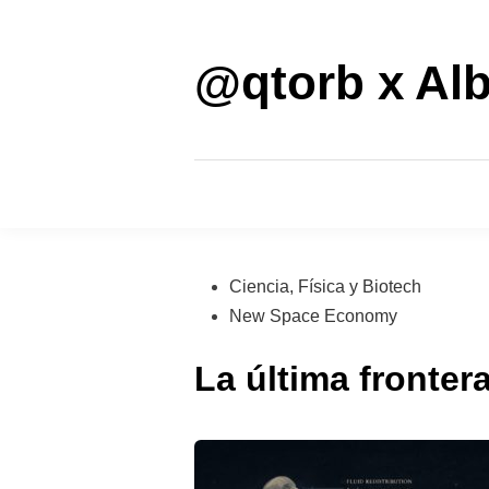
Saltar
al
contenido
@qtorb x Alb
Publicado
Ciencia, Física y Biotech
en
New Space Economy
La última fronter