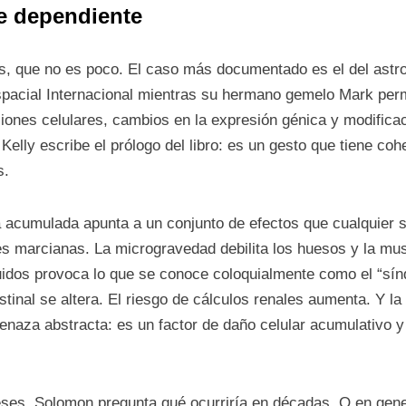
e dependiente
, que no es poco. El caso más documentado es el del astro
spacial Internacional mientras su hermano gemelo Mark perm
ones celulares, cambios en la expresión génica y modificaci
Kelly escribe el prólogo del libro: es un gesto que tiene co
s.
ia acumulada apunta a un conjunto de efectos que cualquier 
s marcianas. La microgravedad debilita los huesos y la mus
luidos provoca lo que se conoce coloquialmente como el “sín
stinal se altera. El riesgo de cálculos renales aumenta. Y l
naza abstracta: es un factor de daño celular acumulativo y
ses. Solomon pregunta qué ocurriría en décadas. O en gen