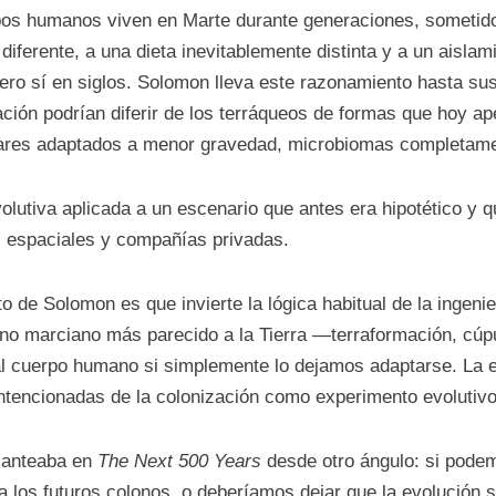
upos humanos viven en Marte durante generaciones, sometid
diferente, a una dieta inevitablemente distinta y a un aislam
ero sí en siglos. Solomon lleva este razonamiento hasta su
ación podrían diferir de los terráqueos de formas que hoy 
lares adaptados a menor gravedad, microbiomas completamen
volutiva aplicada a un escenario que antes era hipotético y
s espaciales y compañías privadas.
 de Solomon es que invierte la lógica habitual de la ingenie
o marciano más parecido a la Tierra —terraformación, cúp
á al cuerpo humano si simplemente lo dejamos adaptarse. La
ntencionadas de la colonización como experimento evolutivo 
lanteaba en
The Next 500 Years
desde otro ángulo: si pode
 a los futuros colonos, o deberíamos dejar que la evolución