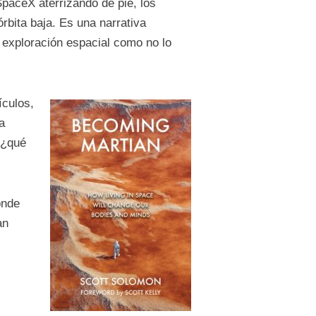
SpaceX aterrizando de pie, los
órbita baja. Es una narrativa
a exploración espacial como no lo
ículos,
a
 ¿qué
onde
an