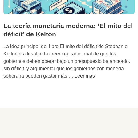
La teoría monetaria moderna: ‘El mito del
déficit’ de Kelton
La idea principal del libro El mito del déficit de Stephanie
Kelton es desafiar la creencia tradicional de que los
gobiernos deben operar bajo un presupuesto balanceado,
sin déficit, y argumentar que los gobiernos con moneda
L
soberana pueden gastar más …
Leer más
a
t
e
o
r
í
a
m