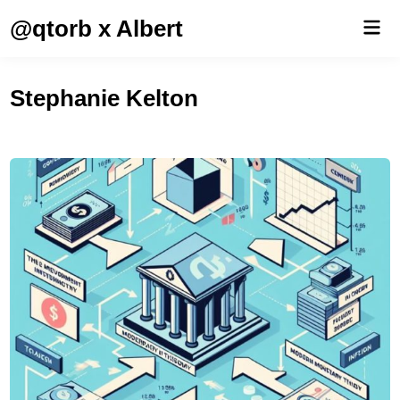
Saltar
@qtorb x Albert
Men
al
prin
contenido
Stephanie Kelton