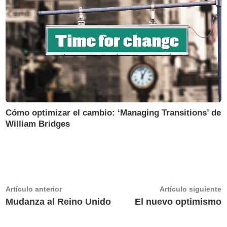
Cómo optimizar el cambio: ‘Managing Transitions’ de
William Bridges
Navegación
Artículo
A
Artículo anterior
Artículo siguiente
anterior:
s
Mudanza al Reino Unido
El nuevo optimismo
de
entradas