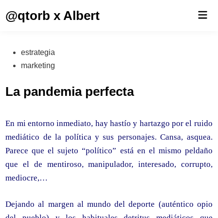
Saltar
@qtorb x Albert
Men
al
prin
contenido
Publicado
estrategia
en
marketing
La pandemia perfecta
En mi entorno inmediato, hay hastío y hartazgo por el ruido
mediático de la política y sus personajes. Cansa, asquea.
Parece que el sujeto “político” está en el mismo peldaño
que el de mentiroso, manipulador, interesado, corrupto,
mediocre,…
Dejando al margen al mundo del deporte (auténtico opio
del pueblo) y los habituales detritus mediáticos que