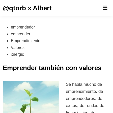
Saltar
@qtorb x Albert
Men
al
prin
contenido
Publicado
emprendedor
en
emprender
Emprendimiento
Valores
xnergic
Emprender también con valores
Se habla mucho de
emprendimiento, de
emprendedores, de
éxitos, de rondas de
financiación, de