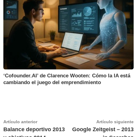
‘Cofounder.AI’ de Clarence Wooten: Cómo la IA está
cambiando el juego del emprendimiento
Navegación
Artículo
A
Artículo anterior
Artículo siguiente
anterior:
s
Balance deportivo 2013
Google Zeitgeist – 2013
de